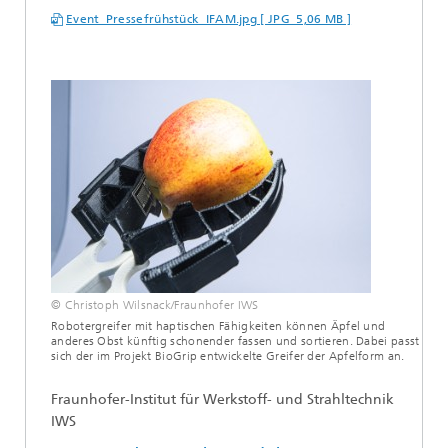
Event_Pressefrühstück_IFAM.jpg [ JPG 5,06 MB ]
© Christoph Wilsnack/Fraunhofer IWS
Robotergreifer mit haptischen Fähigkeiten können Äpfel und
anderes Obst künftig schonender fassen und sortieren. Dabei passt
sich der im Projekt BioGrip entwickelte Greifer der Apfelform an.
Fraunhofer-Institut für Werkstoff- und Strahltechnik
IWS