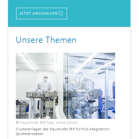
JETZT ANSCHAUEN
Unsere Themen
© Fraunhofer FEP, Foto: Anna Schroll
Clusteranlagen des Fraunhofer FEP für Puls-Magnetron-
Sputterprozesse